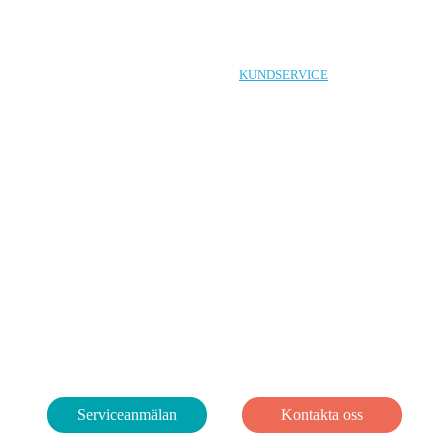
HEM
KONTAKT
KUNDSERVICE
LEDIGA LOKA
n, hur kan vi hjä
Serviceanmälan
Kontakta oss