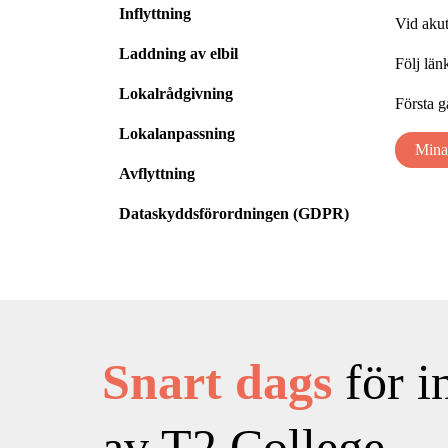
Inflyttning
Vid akut
Laddning av elbil
Följ län
Lokalrådgivning
Första g
Lokalanpassning
Mina
Avflyttning
Dataskyddsförordningen (GDPR)
Snart dags
för i
av T2 College