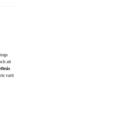
 togs
ch att
efteås
is varit