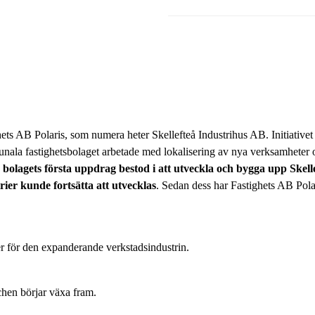
ts AB Polaris, som numera heter Skellefteå Industrihus AB. Initiativet
la fastighetsbolaget arbetade med lokalisering av nya verksamheter o
 bolagets första uppdrag bestod i att utveckla och bygga upp Skell
ier kunde fortsätta att utvecklas
. Sedan dess har Fastighets AB Polar
er för den expanderande verkstadsindustrin.
schen börjar växa fram.