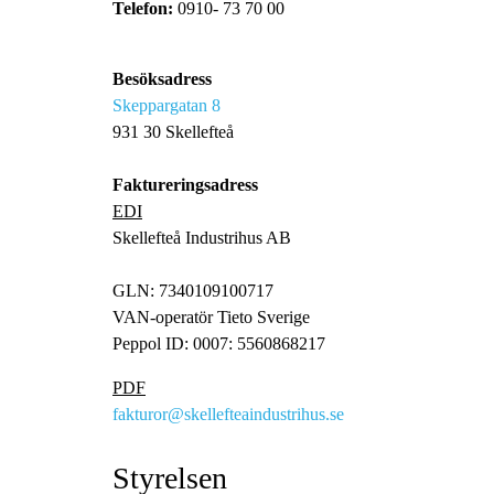
Telefon:
0910- 73 70 00
Besöksadress
Skeppargatan 8
931 30 Skellefteå
Faktureringsadress
EDI
Skellefteå Industrihus AB
GLN: 7340109100717
VAN-operatör Tieto Sverige
Peppol ID: 0007: 5560868217
PDF
fakturor@skellefteaindustrihus.se
Styrelsen