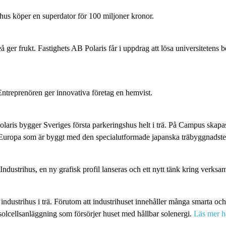
rihus köper en superdator för 100 miljoner kronor.
eå ger frukt. Fastighets AB Polaris får i uppdrag att lösa universitetens 
Entreprenören ger innovativa företag en hemvist.
aris bygger Sveriges första parkeringshus helt i trä. På Campus skapas
 i Europa som är byggt med den specialutformade japanska träbyggnadst
Industrihus, en ny grafisk profil lanseras och ett nytt tänk kring verksa
t industrihus i trä. Förutom att industrihuset innehåller många smarta och
 solcellsanläggning som försörjer huset med hållbar solenergi.
Läs mer h