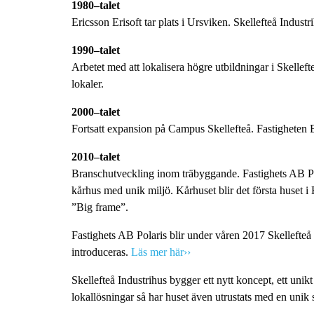
1980–talet
Ericsson Erisoft tar plats i Ursviken. Skellefteå Indust
1990–talet
Arbetet med att lokalisera högre utbildningar i Skelleft
lokaler.
2000–talet
Fortsatt expansion på Campus Skellefteå. Fastigheten 
2010–talet
Branschutveckling inom träbyggande. Fastighets AB Pol
kårhus med unik miljö. Kårhuset blir det första huset
”Big frame”.
Fastighets AB Polaris blir under våren 2017 Skellefteå 
introduceras.
Läs mer
här››
Skellefteå Industrihus bygger ett nytt koncept, ett unik
lokallösningar så har huset även utrustats med en unik