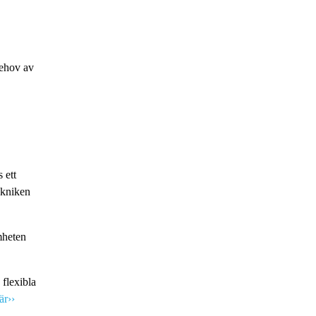
behov av
 ett
ekniken
mheten
 flexibla
är››