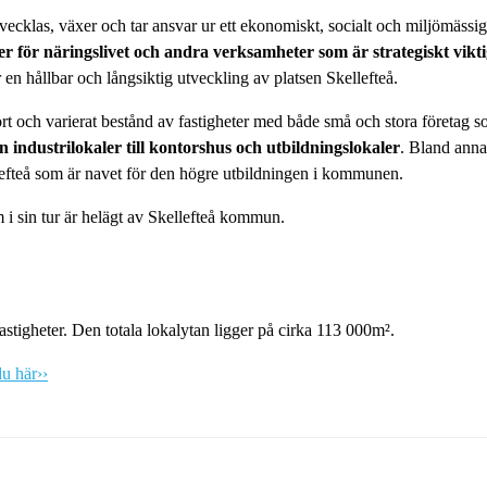
utvecklas, växer och tar ansvar ur ett ekonomiskt, socialt och miljömässig
er för näringslivet och andra verksamheter som är strategiskt vikti
 en hållbar och långsiktig utveckling av platsen Skellefteå.
ort och varierat bestånd av fastigheter med både små och stora företag 
ån industrilokaler till kontorshus och utbildningslokaler
. Bland anna
efteå som är navet för den högre utbildningen i kommunen.
 i sin tur är helägt av Skellefteå kommun.
fastigheter. Den totala lokalytan ligger på cirka 113 000m².
du här››