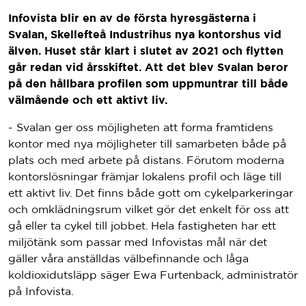
Infovista blir en av de första hyresgästerna i
Svalan, Skellefteå Industrihus nya kontorshus vid
älven. Huset står klart i slutet av 2021 och flytten
går redan vid årsskiftet. Att det blev Svalan beror
på den hållbara profilen som uppmuntrar till både
välmående och ett aktivt liv.
- Svalan ger oss möjligheten att forma framtidens
kontor med nya möjligheter till samarbeten både på
plats och med arbete på distans. Förutom moderna
kontorslösningar främjar lokalens profil och läge till
ett aktivt liv. Det finns både gott om cykelparkeringar
och omklädningsrum vilket gör det enkelt för oss att
gå eller ta cykel till jobbet. Hela fastigheten har ett
miljötänk som passar med Infovistas mål när det
gäller våra anställdas välbefinnande och låga
koldioxidutsläpp säger Ewa Furtenback, administratör
på Infovista.